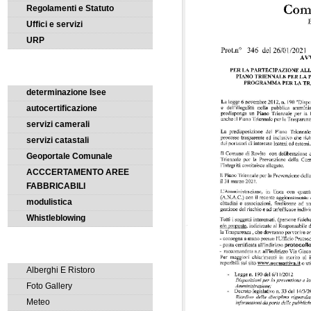
Regolamenti e Statuto
Uffici e servizi
URP
I SERVIZI ON LINE
determinazione Isee
autocertificazione
servizi camerali
servizi catastali
Geoportale Comunale
ACCCERTAMENTO AREE
FABBRICABILI
modulistica
Whistleblowing
CONOSCI LA CITTÀ
Alberghi E Ristoro
Foto Gallery
Meteo