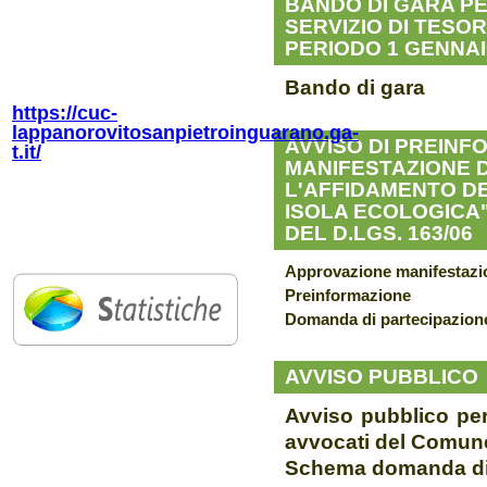
BANDO DI GARA P
BUSSOLA
SERVIZIO DI TESO
PERIODO 1 GENNAI
Bando di gara
CUC LAPPANO-ROVITO SAN
PIETRO IN GUARANO
https://cuc-
lappanorovitosanpietroinguarano.ga-
AVVISO DI PREINFO
t.it/
MANIFESTAZIONE D
L'AFFIDAMENTO DE
CUC LAPPANO-ROVITO-SAN
ISOLA ECOLOGICA" 
PIETRO IN GUARANO
DEL D.LGS. 163/06
Approvazione manifestazio
Preinformazione
Domanda di partecipazione
AVVISO PUBBLICO
Avviso pubblico per 
avvocati del Comune
Schema domanda di