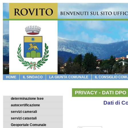
HOME
IL SINDACO
LA GIUNTA COMUNALE
IL CONSIGLIO COM
I SERVIZI ON LINE
PRIVACY - DATI DPO
determinazione Isee
Dati di C
autocertificazione
servizi camerali
servizi catastali
Geoportale Comunale